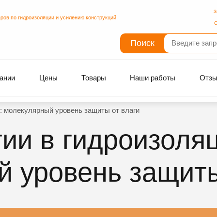
З
ров по гидроизоляции и усилению конструкций
С
Поиск
ании
Цены
Товары
Наши работы
Отз
: молекулярный уровень защиты от влаги
ии в гидроизоляц
 уровень защиты