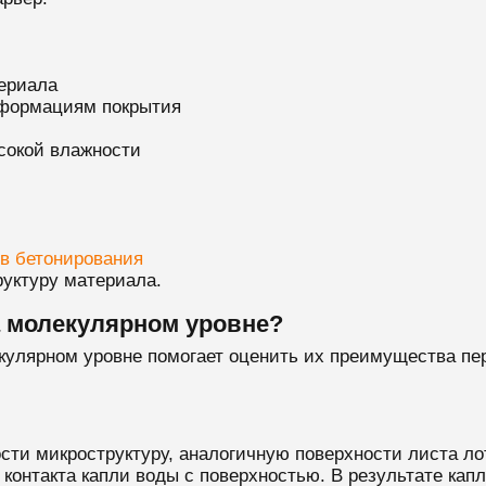
териала
еформациям покрытия
сокой влажности
в бетонирования
руктуру материала.
а молекулярном уровне?
кулярном уровне помогает оценить их преимущества п
ти микроструктуру, аналогичную поверхности листа лот
онтакта капли воды с поверхностью. В результате капл