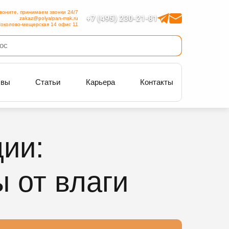
воните, принимаем звонки 24/7
+7 (495) 230-21-81
zakaz@polyalpan-msk.ru
околово-мещерская 14 офис 11
ывы
Статьи
Карьера
Контакты
ии:
 от влаги