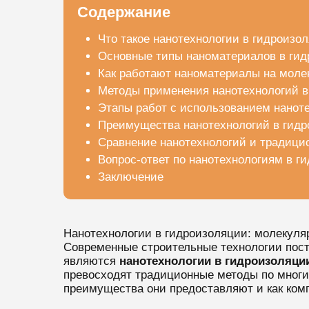
Содержание
Что такое нанотехнологии в гидроизо
Основные типы наноматериалов в ги
Как работают наноматериалы на моле
Методы применения нанотехнологий в
Этапы работ с использованием нанот
Преимущества нанотехнологий в гидр
Сравнение нанотехнологий и традици
Вопрос-ответ по нанотехнологиям в г
Заключение
Нанотехнологии в гидроизоляции: молекуля
Современные строительные технологии пост
являются
нанотехнологии в гидроизоляци
превосходят традиционные методы по многи
преимущества они предоставляют и как комп