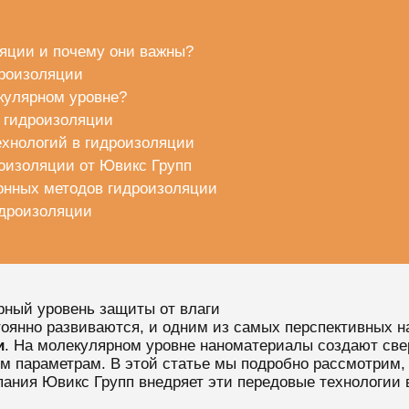
ляции и почему они важны?
дроизоляции
кулярном уровне?
 гидроизоляции
ехнологий в гидроизоляции
оизоляции от Ювикс Групп
онных методов гидроизоляции
идроизоляции
рный уровень защиты от влаги
оянно развиваются, и одним из самых перспективных н
и
. На молекулярном уровне наноматериалы создают св
м параметрам. В этой статье мы подробно рассмотрим, 
ания Ювикс Групп внедряет эти передовые технологии в