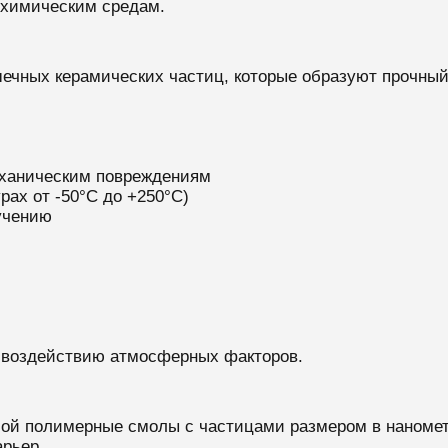
м химическим средам.
шечных керамических частиц, которые образуют прочный
еханическим повреждениям
рах от -50°C до +250°C)
учению
у воздействию атмосферных факторов.
й полимерные смолы с частицами размером в нанометр
рьер.