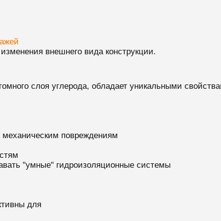
ражей
з изменения внешнего вида конструкции.
томного слоя углерода, обладает уникальными свойства
к механическим повреждениям
остям
давать "умные" гидроизоляционные системы
ктивны для