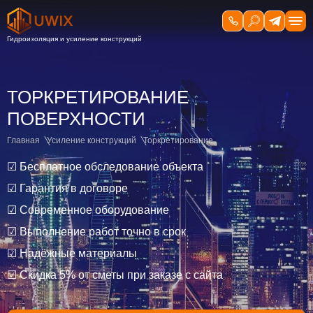
ТОРКРЕТИРОВАНИЕ
ПОВЕРХНОСТИ
Главная
Усиление конструкций
Торкретирование
☑ Бесплатное обследование объекта
☑ Гарантия в договоре
☑ Современное оборудование
☑ Выполнение работ точно в срок
☑ Надёжные материалы
☑ Скидка 5% от сметы при заказе с сайта