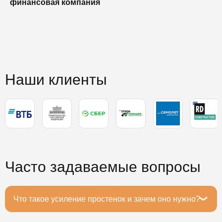
финансовая компания
п
п
Наши клиенты
Часто задаваемые вопросы
Что такое усиление простенок и зачем оно нужно?