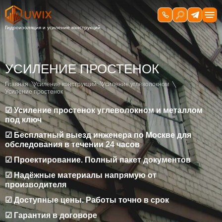
УСИЛЕНИЕ ПРОСТЕНОК
Главная
Усиление конструкций
Усиление углеволокном
Усиление простенок
☑ Усиление простенок углеволокном и металлом
под ключ
☑ Бесплатный выезд инженера по Москве для
обследования в течении 24 часов
☑ Проектирование. Полный пакет документов
☑ Надёжные материалы напрямую от
производителя
☑ Доступные цены. Работы точно в срок
☑ Гарантия в договоре