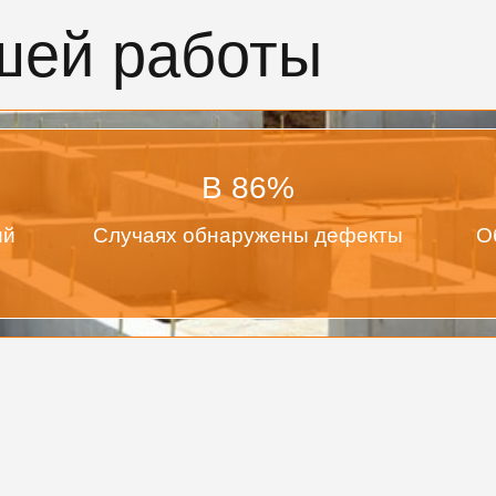
шей работы
В
86
%
ий
Случаях обнаружены дефекты
О