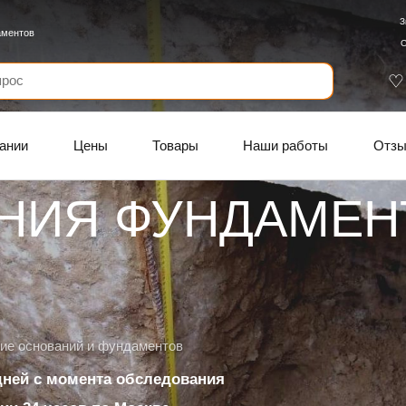
З
аментов
С
ании
Цены
Товары
Наши работы
Отз
НИЯ ФУНДАМЕН
Й
ие оснований и фундаментов
 дней с момента обследования