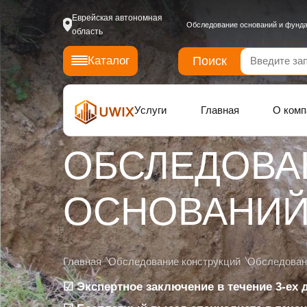
Еврейская автономная
Обследование оснований и фунд
область
Поиск
Каталог
Услуги
Главная
О комп
ОБСЛЕДОВА
ОСНОВАНИ
Главная
Обследование конструкций
Обследован
☑ Экспертное заключение в течение 3-ех