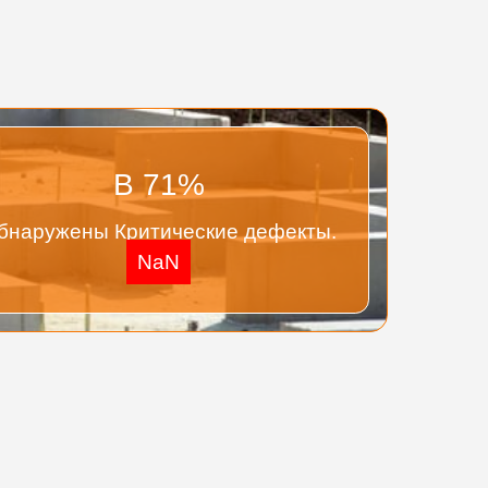
В
71
%
бнаружены Критические дефекты.
NaN