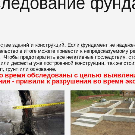
следование фунд
ьстве зданий и конструкций. Если фундамент не надеж
ьство в итоге можете привести к непредсказуемому резу
. Чтобы предотвратить все негативные последствия, с
 или дефекты уже построенной конструкции, так же сто
, грунт или основание.
о время обследованы с целью выявлени
ия - привили к разрушения во время эк