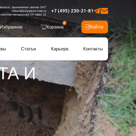
воните, принимаем звонки 24/7
+7 (495) 230-21-81
zakaz@polyalpan-msk.ru
околово-мещерская 14 офис 11
0
Войти
Избранное
Корзина
ывы
Статьи
Карьера
Контакты
ТА И