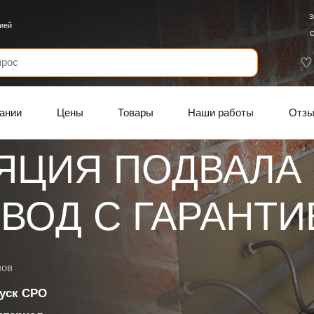
З
ией
С
ании
Цены
Товары
Наши работы
Отз
ЯЦИЯ ПОДВАЛА
ВОД C ГАРАНТИ
лов
уск СРО