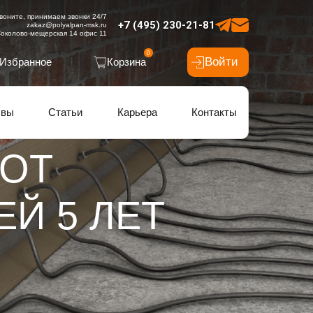
воните, принимаем звонки 24/7
+7 (495) 230-21-81
zakaz@polyalpan-msk.ru
околово-мещерская 14 офис 11
0
Войти
Избранное
Корзина
ывы
Статьи
Карьера
Контакты
 ОТ
ЕЙ 5 ЛЕТ