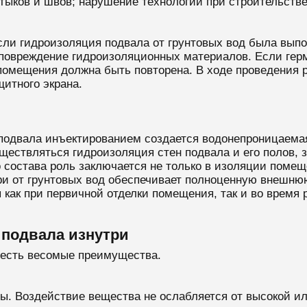
тыков и швов; нарушение технологии при строительстве
ли гидроизоляция подвала от грунтовых вод была выпо
повреждение гидроизоляционных материалов. Если гер
 помещения должна быть повторена. В ходе проведения 
щитного экрана.
подвала инъектированием создается водонепроницаемая 
уществляться гидроизоляция стен подвала и его полов,
о состава роль заключается не только в изоляции помещ
ри от грунтовых вод обеспечивает полноценную внешню
как при первичной отделки помещения, так и во время 
подвала изнутри
 есть весомые преимущества.
ы. Воздействие вещества не ослабляется от высокой ил