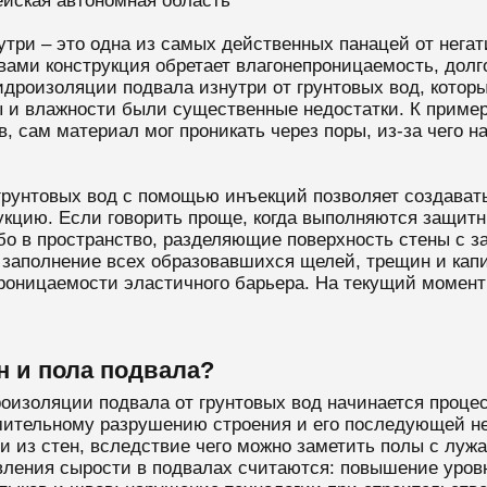
йская автономная область
утри – это одна из самых действенных панацей от нега
ми конструкция обретает влагонепроницаемость, долгов
идроизоляции подвала изнутри от грунтовых вод, которы
 и влажности были существенные недостатки. К пример
в, сам материал мог проникать через поры, из-за чего 
 грунтовых вод с помощью инъекций позволяет создава
рукцию. Если говорить проще, когда выполняются защи
ибо в пространство, разделяющие поверхность стены с
заполнение всех образовавшихся щелей, трещин и капи
проницаемости эластичного барьера. На текущий момент
н и пола подвала?
оизоляции подвала от грунтовых вод начинается проце
емительному разрушению строения и его последующей н
и из стен, вследствие чего можно заметить полы с лу
ления сырости в подвалах считаются: повышение уровн