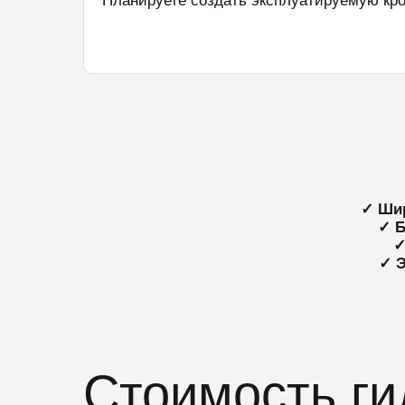
Планируете создать эксплуатируемую кр
✓ Шир
✓ Б
✓
✓ 
Стоимость ги