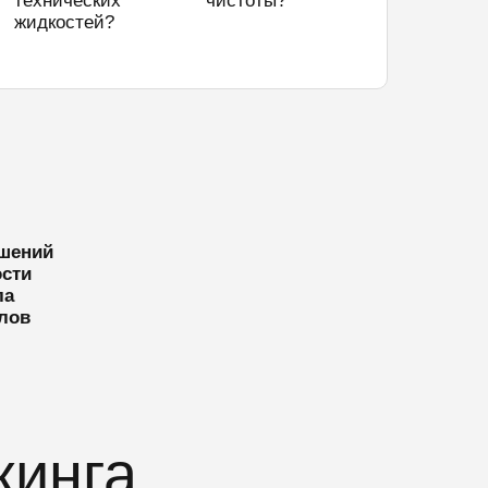
технических
чистоты?
жидкостей?
ешений
ости
ла
лов
кинга