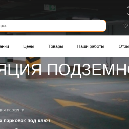
З
С
ании
Цены
Товары
Наши работы
Отз
ЯЦИЯ ПОДЗЕМН
ия паркинга
х парковок под ключ