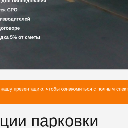
 для обследования
уск СРО
изводителей
договоре
идка 5% от сметы
 нашу презентацию, чтобы ознакомиться с полным спек
ции парковки