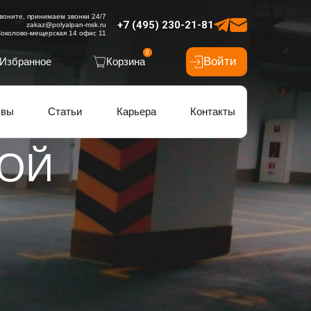
воните, принимаем звонки 24/7
+7 (495) 230-21-81
zakaz@polyalpan-msk.ru
околово-мещерская 14 офис 11
0
Войти
Избранное
Корзина
ывы
Статьи
Карьера
Контакты
ОЙ