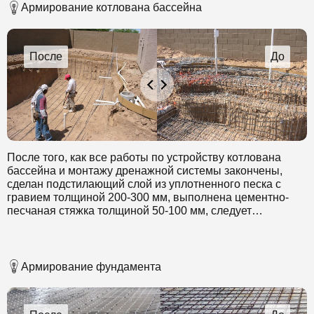
Армирование котлована бассейна
После того, как все работы по устройству котлована
бассейна и монтажу дренажной системы закончены,
сделан подстилающий слой из уплотненного песка с
гравием толщиной 200-300 мм, выполнена цементно-
песчаная стяжка толщиной 50-100 мм, следует
приступить к арматурным работам. Для армирования
чаши бассейна применяется арматура периодического
профиля. Шаг и сечение стержней арматуры
рассчитывается на стадии проектирования бассейна.
Армирование фундамента
Применили арматуру диаметром 14-16 мм, класс А3, для
армирования стен чаши диаметром 10-12 мм, А3.
Арматура перевязывается вязальной проволокой ВР-1,