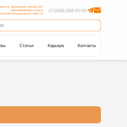
воните, принимаем звонки 24/7
+7 (495) 230-21-81
zakaz@polyalpan-msk.ru
околово-мещерская 14 офис 11
ывы
Статьи
Карьера
Контакты