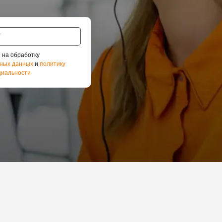
 на обработку
ных данных
и
политику
иальности