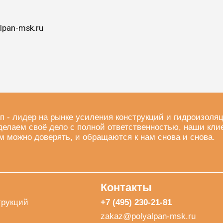
lpan-msk.ru
п - лидер на рынке усиления конструкций и гидроизоля
делаем своё дело с полной ответственностью, наши кли
м можно доверять, и обращаются к нам снова и снова.
Контакты
трукций
+7 (495) 230-21-81
zakaz@polyalpan-msk.ru