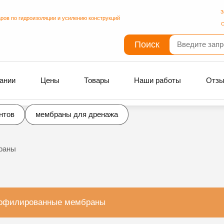
З
ров по гидроизоляции и усилению конструкций
С
Поиск
ании
Цены
Товары
Наши работы
Отз
нтов
мембраны для дренажа
раны
офилированные мембраны