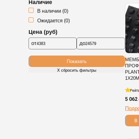
Наличие
В наличии
(
0
)
Ожидается
(
0
)
Цена (руб)
от
до
МЕМБ
Показать
ПРОФ
Х сбросить фильтры
PLAN
1Х20
Рейт
5 062
Подр
В 