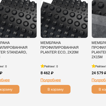
РАНА
МЕМБРАНА
МЕМБР
ИЛИРОВАННАЯ
ПРОФИЛИРОВАННАЯ
ПРОФИ
TER STANDARD,
PLANTER ECO, 2Х20М
PLANTE
М
2Х15М
инг: 0
Рейтинг: 0
Рейтинг
 ₽
8 462 ₽
24 579 
обнее
Подробнее
Подроб
корзину
В корзину
В ко