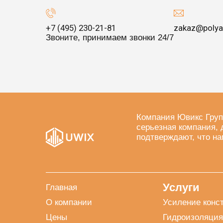
+7 (495) 230-21-81
zakaz@polya
Звоните, принимаем звонки 24/7
Компания Ювикс Груп
серьезная компания, 
подтверждают, что на
Услуги
Главная
О компании
Усиление конс
Цены
Гидроизоляция