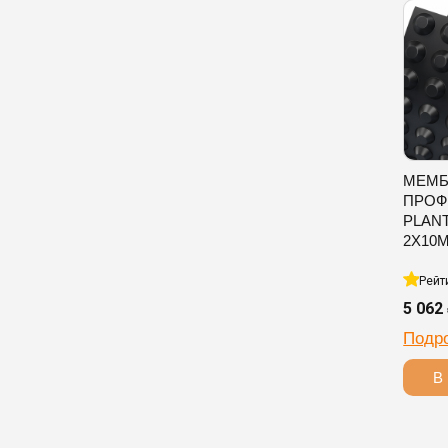
МЕМБ
ПРОФ
PLAN
2Х10
Рейт
5 062
Подр
В 