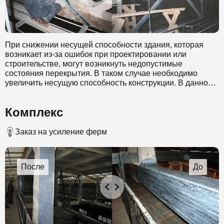
При снижении несущей способности здания, которая
возникает из-за ошибок при проектировании или
строительстве, могут возникнуть недопустимые
состояния перекрытия. В таком случае необходимо
увеличить несущую способность конструкции. В данном
случае специалисты нашей компании в качестве
материала для усиления выбрали углеволокно. Этот
Комплекс
материал обладает стойкостью к коррозии и позволяет
значительно снизить временные затраты на проведение
таких работ. Выбранный метод также позволил
Заказ на усиление ферм
выполнить работы без прекращения эксплуатации
усиливаемого здания.