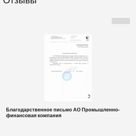
Отзывы
Благодарственное письмо АО Промышленно-
Б
финансовая компания
п
п