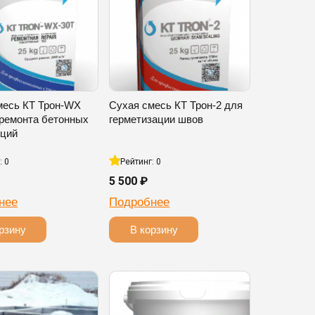
месь КТ Трон-WX
Сухая смесь КТ Трон-2 для
 ремонта бетонных
герметизации швов
кций
: 0
Рейтинг: 0
5 500 ₽
нее
Подробнее
рзину
В корзину