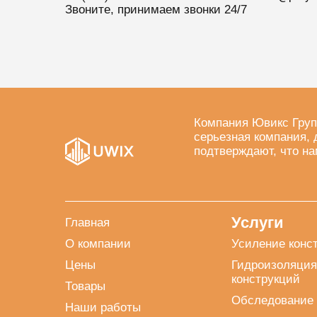
Звоните, принимаем звонки 24/7
Компания Ювикс Груп
серьезная компания, 
подтверждают, что на
Услуги
Главная
О компании
Усиление конс
Цены
Гидроизоляция
конструкций
Товары
Обследование 
Наши работы