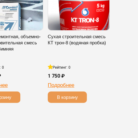
емонтная, объемно-
Сухая строительная смесь
овительная смесь
КТ трон-8 (водяная пробка)
Зимняя
: 0
Рейтинг: 0
₽
1 750 ₽
нее
Подробнее
рзину
В корзину