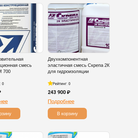
овительная
Двухкомпонентная
кционная смесь
эластичная смесь Скрепа 2К
М 700
для гидроизоляции
: 0
Рейтинг: 0
₽
243 900 ₽
нее
Подробнее
рзину
В корзину