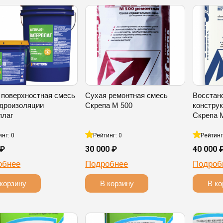
 поверхностная смесь
Сухая ремонтная смесь
Восстан
идроизоляции
Скрепа М 500
констру
плаг
Скрепа 
инг: 0
Рейтинг: 0
Рейтинг
 ₽
30 000 ₽
40 000 
обнее
Подробнее
Подроб
корзину
В корзину
В ко