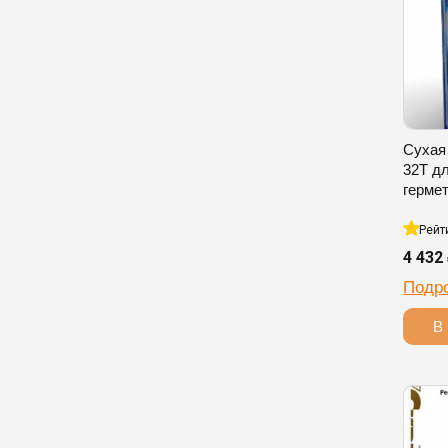
Сухая
32T д
герме
Рейт
4 432
Подр
В 