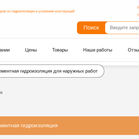
З
ров по гидроизоляции и усилению конструкций
С
Поиск
ании
Цены
Товары
Наши работы
Отз
ементная гидроизоляция для наружных работ
я
ментная гидроизоляция