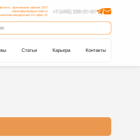
воните, принимаем звонки 24/7
+7 (495) 230-21-81
zakaz@polyalpan-msk.ru
околово-мещерская 14 офис 11
ывы
Статьи
Карьера
Контакты