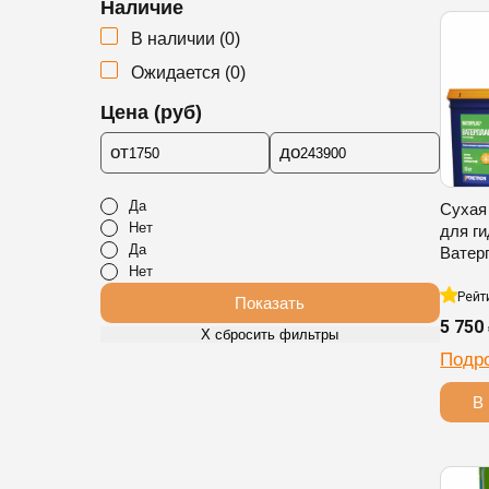
Наличие
В наличии
(
0
)
Ожидается
(
0
)
Цена (руб)
от
до
Да
Сухая
Нет
для г
Да
Ватер
Нет
Рейт
Показать
5 750
Х сбросить фильтры
Подр
В 