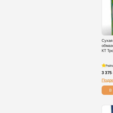
Сухая
обмаз
КТ Тро
Рейт
3 375
Подр
В 