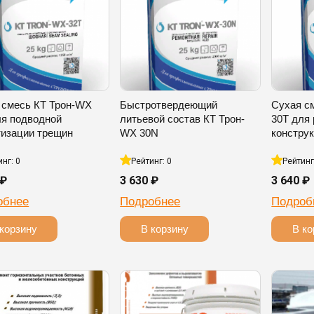
 смесь КТ Трон-WX
Быстротвердеющий
Сухая с
ля подводной
литьевой состав КТ Трон-
30T для
тизации трещин
WX 30N
констру
инг: 0
Рейтинг: 0
Рейтинг
 ₽
3 630 ₽
3 640 ₽
обнее
Подробнее
Подроб
корзину
В корзину
В ко