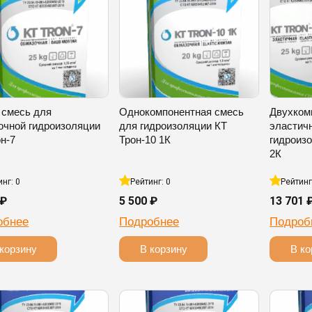
 смесь для
Однокомпонентная смесь
Двухком
очной гидроизоляции
для гидроизоляции КТ
эластич
н-7
Трон-10 1К
гидроизо
2К
инг: 0
Рейтинг: 0
Рейтинг
 ₽
5 500 ₽
13 701 
обнее
Подробнее
Подроб
корзину
В корзину
В ко