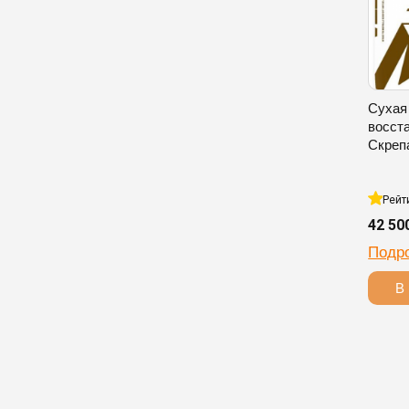
Сухая
восст
Скреп
Рейт
42 50
Подр
В 