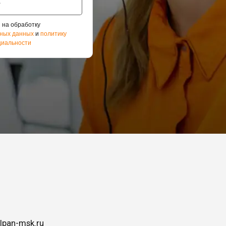
 на обработку
ных данных
и
политику
иальности
lpan-msk.ru