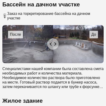
Бассейн на дачном участке
Заказ на торкретирование бассейна на дачном
участке
Специалистами нашей компании была составлена смета
необходимых работ и количества материала.
Необходимое количество раствора было приготовлено
на месте. Готовый раствор подается в бункер насоса,
затем перекачивается по шлангу или трубе к форсунке.
Также к форсунке подводится вода необходимая для
дополнительного увлажнения и сжатый воздух, с
Жилое здание
помощью которого происходит выбрызгивание смеси.
Работа проходила в несколько этапов. В конечном итоге