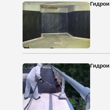
Гидрои
Гидрои