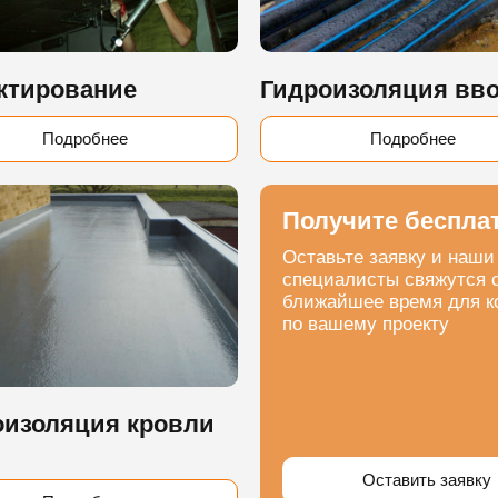
ктирование
Гидроизоляция вв
Подробнее
Подробнее
Получите беспла
Оставьте заявку и наши
специалисты свяжутся 
ближайшее время для к
по вашему проекту
оизоляция кровли
Оставить заявку