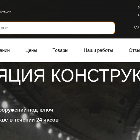
З
трукций
С
ании
Цены
Товары
Наши работы
Отз
ЯЦИЯ КОНСТРУ
ЯЦИЯ ПОВЕРХН
ОННЫХ И БЕТО
сооружений под ключ
ИЙ
ве в течении 24 часов