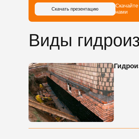
Скачайте
Скачать презентацию
нами
Виды гидрои
Гидрои