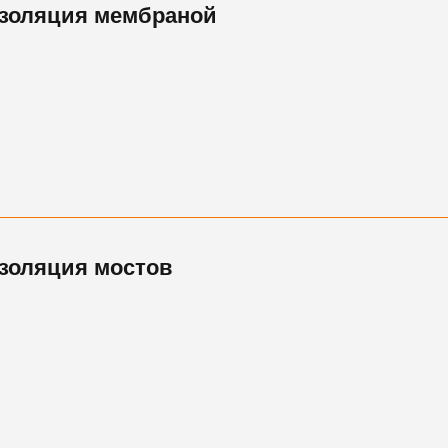
золяция мембраной
золяция мостов