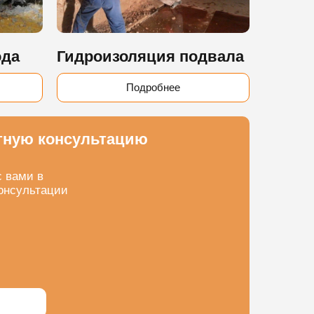
ода
Гидроизоляция подвала
Подробнее
тную консультацию
с вами в
онсультации