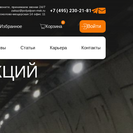
воните, принимаем звонки 24/7
+7 (495) 230-21-81
zakaz@polyalpan-msk.ru
околово-мещерская 14 офис 11
0
Войти
Избранное
Корзина
ывы
Статьи
Карьера
Контакты
КЦИЙ
ОСТИ
ННЫХ