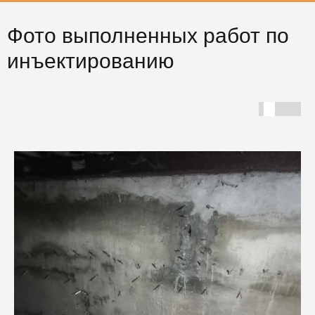
Фото выполненных работ по
инъектированию
Г
С
Ф
ш
И
с