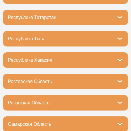
Владикавказ, улица Астана Кесаева, 11
Республика Татарстан
Казань, улица Халезова, 27А
Республика Тыва
Кызыл, улица Калинина, 108
Республика Хакасия
Абакан, улица Кирова, 251В
Ростовская Область
Ростов-на-Дону, улица Менжинского, 4Г
Рязанская Область
Рязань, улица Дзержинского, 64/1
Самарская Область