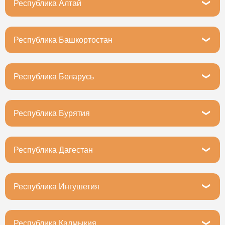
Республика Алтай
Горно-Алтайск, улица Григория Чорос-Гуркина, 39/6
Республика Башкортостан
Уфа, Революционная улица, 98/1блокА
Республика Беларусь
Минская область, Фаниполь, ул. Якуба Коласа, 6
Республика Бурятия
Улан-Удэ, улица Мокрова, 28А
Республика Дагестан
Махачкала, улица Ирчи Казака, 31
Республика Ингушетия
Назрань, улица Картоева, 148А
Республика Калмыкия