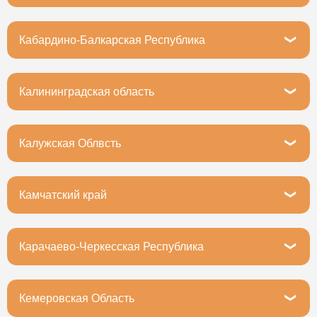
Иркутск, улица Мухиной, 8
Кабардино-Балкарская Республика
Нальчик, улица Ашурова, 3
Калининградская область
Гурьевский муниципальный округ, посёлок Невское,
Совхозная улица, 1В
Калужская Облвсть
Калуга, 2-й Тульский переулок, 2
Камчатский край
Елизово, Вилюйская улица, 34
Карачаево-Черкесская Республика
Черкесск, Красная улица, 5
Кемеровская Область