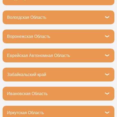
Владимир, Московское шоссе, 5
Вологдская Область
Вологда, Зосимовская улица, 75с2
Воронежская Область
Воронеж, проспект Труда, 46А
Еврейская Автономная Область
Еврейская автономная область, Биробиджан,
Пионерская улица, 66Б
Забайкальский край
Чита, Малая улица, 4с1
Ивановская Область
Иваново, улица Багаева, 14к2
Иркутская Область