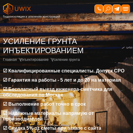
УСИЛЕНИЕ ГРУНТА
ИНЪЕКТИРОВАНИЕМ
Главная
Инъектирование
Усиление грунта
☑ Квалифицированные специалисты. Допуск СРО
☑ Гарантия на работы - 5 лет и до 20 на материал
☑ Бесплатный выезд инженера-сметчика для
обследования по Москве
☑ Выполнение работ точно в срок
☑ Надёжные материалы напрямую от
производителей
☑ Скидка 5% от сметы при заказе с сайта