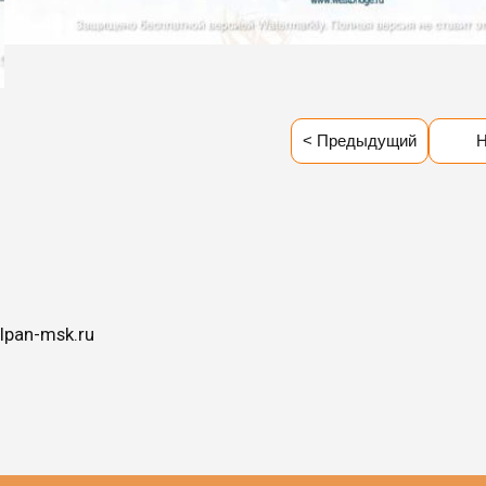
< Предыдущий
Н
lpan-msk.ru