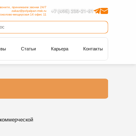
воните, принимаем звонки 24/7
+7 (495) 230-21-81
zakaz@polyalpan-msk.ru
околово-мещерская 14 офис 11
ывы
Статьи
Карьера
Контакты
 коммерческой